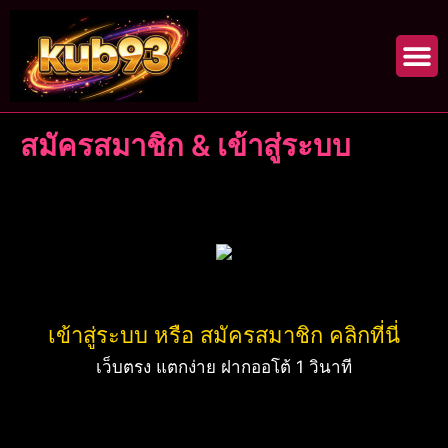
Skip
to
content
สมัครสมาชิก & เข้าสู่ระบบ
เข้าสู่ระบบ หรือ สมัครสมาชิก คลิกที่นี่
เว็บตรง แตกง่าย ฝากออโต้ 1 วินาที